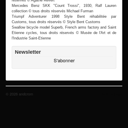
réservés © Agathe Revert
recherche
Mercedes Benz SKK "Count Trossi", 1930, Ralf Lauren
collection © tous droits réservés Michael Furman
mentions légales
Triumpf Adventurer 1998 Style Bent réhabilitée par
Customs, tous droits réservés © Style Bent Customs
Swallow bicycle model Superb, French arms factory and Saint
Etienne cycles, tous droits réservés © Musée de l'Art et de
l'Industrie Saint-Etienne
Newsletter
S'abonner
© 2026 andcrom
Haut de page