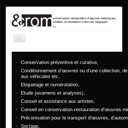
Basculer
la
navigation
accueil
présentation
Conservation préventive et curative,
Conditionnement d’œuvres ou d’une collection, de 
prestations
aux véhicules etc,
vrooum
Etiquetage et numérotation,
mào
Etude (examens et analyses),
a revert
Conseil et assistance aux artistes,
Conseil en conservation-restauration d’œuvres mét
évènements
Préconisation pour le transport d'œuvres, d'autom
contact
Soclage,